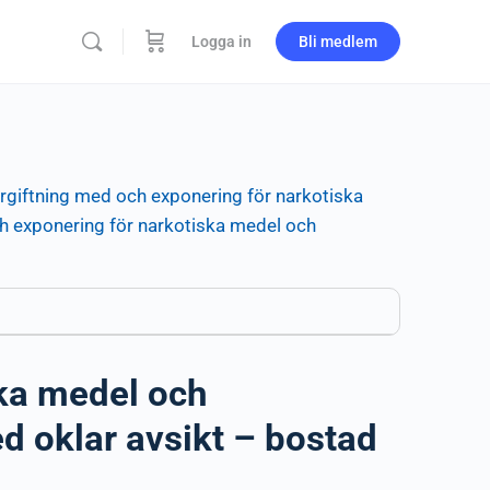
Logga in
Bli medlem
rgiftning med och exponering för narkotiska
h exponering för narkotiska medel och
ska medel och
d oklar avsikt – bostad