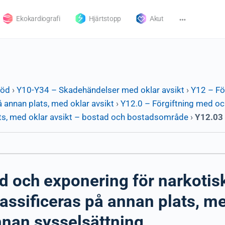
Ekokardiografi
Hjärtstopp
Akut
död
›
Y10-Y34 – Skadehändelser med oklar avsikt
›
Y12 – Fö
 annan plats, med oklar avsikt
›
Y12.0 – Förgiftning med oc
lats, med oklar avsikt – bostad och bostadsområde
›
Y12.03
d och exponering för narkoti
assificeras på annan plats, me
nan sysselsättning