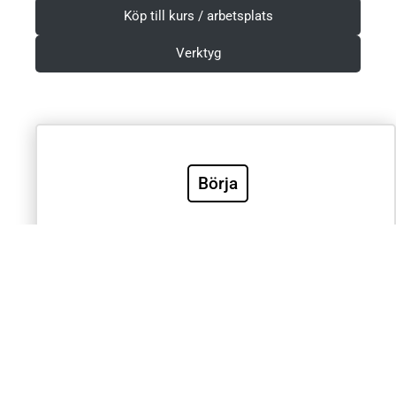
Köp till kurs / arbetsplats
Verktyg
Villkor & Integritetspolicy
Börja
Sök
Sök
Välkommen till Sveriges mest använda utbildning inom