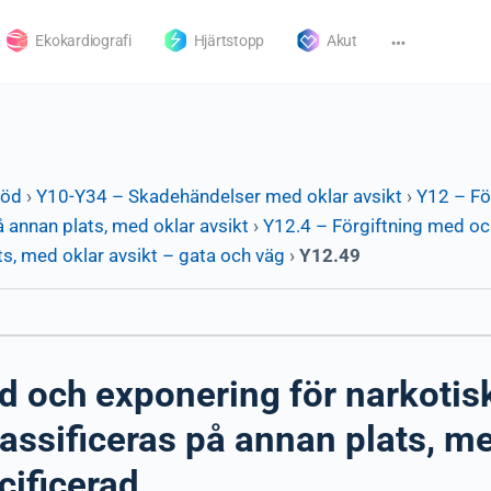
Ekokardiografi
Hjärtstopp
Akut
död
›
Y10-Y34 – Skadehändelser med oklar avsikt
›
Y12 – Fö
 annan plats, med oklar avsikt
›
Y12.4 – Förgiftning med oc
ts, med oklar avsikt – gata och väg
›
Y12.49
d och exponering för narkoti
assificeras på annan plats, me
cificerad