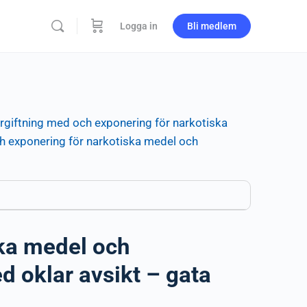
Logga in
Bli medlem
rgiftning med och exponering för narkotiska
h exponering för narkotiska medel och
ska medel och
d oklar avsikt – gata