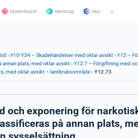
Ekokardiografi
Hjärtstopp
Akut
död
›
Y10-Y34 – Skadehändelser med oklar avsikt
›
Y12 – Fö
 annan plats, med oklar avsikt
›
Y12.7 – Förgiftning med oc
ats, med oklar avsikt – lantbruksområde
›
Y12.73
d och exponering för narkoti
assificeras på annan plats, me
n sysselsättning