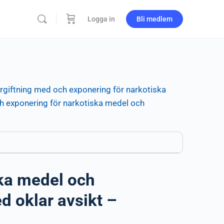
Logga in
Bli medlem
rgiftning med och exponering för narkotiska
h exponering för narkotiska medel och
ska medel och
d oklar avsikt –