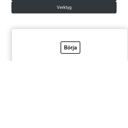
Verktyg
Villkor & Integritetspolicy
Börja
Sök
Sök
Välkommen till Sveriges mest använda utbildning inom
klinisk EKG-diagnostik. EKG.nu används av läkare,