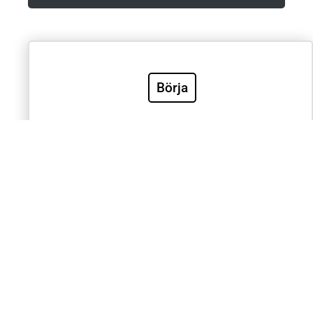
Villkor & Integritetspolicy
Börja
Sök
Sök
Välkommen till Sveriges mest använda utbildning inom
klinisk EKG-diagnostik. EKG.nu används av läkare,
sjuksköterskor, ambulanspersonal, BMA och studenter
inom respektive yrke. Samtliga medicinska universitet