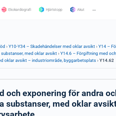
Ekokardiografi
Hjärtstopp
Akut
död
›
Y10-Y34 – Skadehändelser med oklar avsikt
›
Y14 – Fö
 substanser, med oklar avsikt
›
Y14.6 – Förgiftning med och
d oklar avsikt – industriområde, byggarbetsplats
›
Y14.62
d och exponering för andra oc
a substanser, med oklar avsikt
rvsarbete