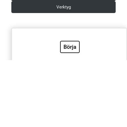
Verktyg
Villkor & Integritetspolicy
Börja
Sök
Sök
Välkommen till Sveriges mest använda utbildning inom
klinisk EKG-diagnostik. EKG.nu används av läkare,