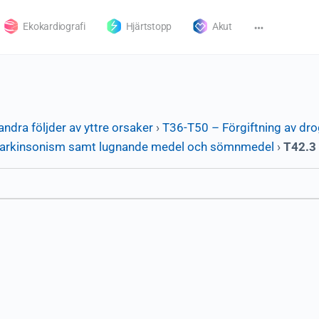
Ekokardiografi
Hjärtstopp
Akut
andra följder av yttre orsaker
›
T36-T50 – Förgiftning av dro
d parkinsonism samt lugnande medel och sömnmedel
›
T42.3