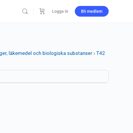
Logga in
Bli medlem
ger, läkemedel och biologiska substanser
›
T42