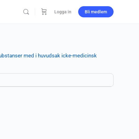
Logga in
Bli medlem
substanser med i huvudsak icke-medicinsk