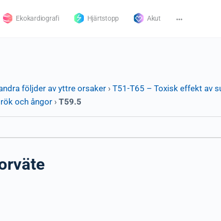
Ekokardiografi
Hjärtstopp
Akut
andra följder av yttre orsaker
›
T51-T65 – Toxisk effekt av 
 rök och ångor
›
T59.5
orväte