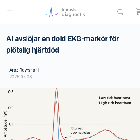
AI avslöjar en dold EKG-markör för
plötslig hjärtdöd
Araz Rawshani
2026-07-08