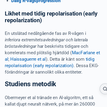
Dålig R-vågsprogression
Likhet med tidig repolarisation (early
repolarization)
En utslätad nedåtgående fas av R-vågen i
inferiora extremitetsavledningar och laterala
bröstavledningar
har beskrivits tidigare och
korrelerats med plötslig hjärtdöd (
MacFarlane et
al
;
Haissaguerre et al
). Detta är känt som
tidig
repolarisation (early repolarization)
. Dessa EKG-
förändringar är sannolikt olika entiteter.
Studiens metodik
Obermeyer et al tränade en AI-algoritm, ett så
kallat djupt neuralt nätverk, på mer än 260000