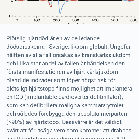
Plötslig hjärtdöd är en av de ledande
dödsorsakerna i Sverige, liksom globalt. Ungefär
hälften av alla fall orsakas av kranskärlssjukdom
och i lika stor andel av fallen är händelsen den
första manifestationen av hjärt-kärlsjukdom.
Bland de individer som löper högst risk för
plötsligt hjärtstopp finns möjlighet att implantera
en ICD (implantable cardioverter defibrillator),
som kan defibrillera maligna kammararytmier
och således förebygga den absoluta merparten
(>90%) av hjärtstopp. Dessvärre är det väldigt
svårt att förutsäga vem som kommer att drabbas
av ett hjärtstopp och därmed gynnas av en ICD.